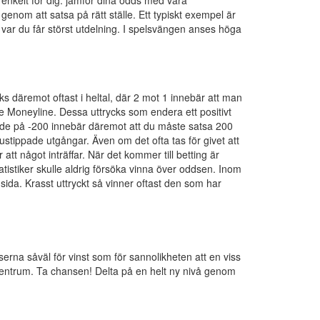
enkelt för dig: jämför dina odds med våra
 genom att satsa på rätt ställe. Ett typiskt exempel är
m var du får störst utdelning. I spelsvängen anses höga
s däremot oftast i heltal, där 2 mot 1 innebär att man
 Moneyline. Dessa uttrycks som endera ett positivt
värde på -200 innebär däremot att du måste satsa 200
stippade utgångar. Även om det ofta tas för givet att
att något inträffar. När det kommer till betting är
istiker skulle aldrig försöka vinna över oddsen. Inom
ida. Krasst uttryckt så vinner oftast den som har
erna såväl för vinst som för sannolikheten att en viss
as centrum. Ta chansen! Delta på en helt ny nivå genom