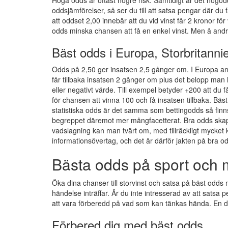
Höga odds är oftast högre risk. Samtidigt är det högod
oddsjämförelser, så ser du till att satsa pengar där du 
att oddset 2,00 innebär att du vid vinst får 2 kronor f
odds minska chansen att få en enkel vinst. Men å andr
Bäst odds i Europa, Storbritann
Odds på 2,50 ger insatsen 2,5 gånger om. I Europa anvä
får tillbaka insatsen 2 gånger om plus det belopp man
eller negativt värde. Till exempel betyder +200 att du
för chansen att vinna 100 och få insatsen tillbaka. Bä
statistiska odds är det samma som bettingodds så finns d
begreppet däremot mer mångfacetterat. Bra odds skapas
vadslagning kan man tvärt om, med tillräckligt mycket
informationsövertag, och det är därför jakten på bra odd
Bästa odds på sport och 
Öka dina chanser till storvinst och satsa på bäst odds 
händelse inträffar. Är du inte intresserad av att satsa 
att vara förberedd på vad som kan tänkas hända. En d
Förbered dig med bäst odds