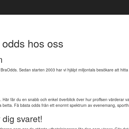
t odds hos oss
m
å BraOdds. Sedan starten 2003 har vi hjälpt miljontals besökare att hi
ds. Här får du en snabb och enkel överblick över hur proffsen värderar va
 ska betta. Få bästa odds från ett enormt spektrum av evenemang, sporth
 dig svaret!