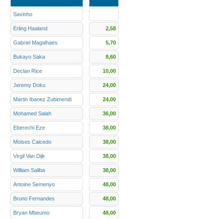
Savinho
Erling Haaland
2,58
Gabriel Magalhaes
5,70
Bukayo Saka
8,60
Declan Rice
10,00
Jeremy Doku
24,00
Martin Ibanez Zubimendi
24,00
Mohamed Salah
36,00
Eberechi Eze
38,00
Moises Caicedo
38,00
Virgil Van Dijk
38,00
William Saliba
38,00
Antoine Semenyo
48,00
Bruno Fernandes
48,00
Bryan Mbeumo
48,00