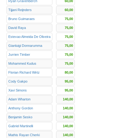
Ryan Gravenberch
60,00
Tijjani Reijnders
60,00
Bruno Guimaraes
75,00
David Raya
75,00
Estevao Almeida De Oliveira
75,00
Gianluigi Donnarumma
75,00
Jurrien Timber
75,00
Mohammed Kudus
75,00
Florian Richard Wirtz
80,00
Cody Gakpo
95,00
Xavi Simons
95,00
Adam Wharton
140,00
Anthony Gordon
140,00
Benjamin Sesko
140,00
Gabriel Martinelli
140,00
Mathis Rayan Cherki
140,00