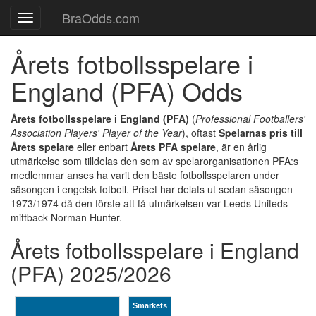
BraOdds.com
Toggle
navigation
Årets fotbollsspelare i
England (PFA) Odds
Årets fotbollsspelare i England (PFA)
(
Professional Footballers'
Association Players' Player of the Year
), oftast
Spelarnas pris till
Årets spelare
eller enbart
Årets PFA spelare
, är en årlig
utmärkelse som tilldelas den som av spelarorganisationen PFA:s
medlemmar anses ha varit den bäste fotbollsspelaren under
säsongen i engelsk fotboll. Priset har delats ut sedan säsongen
1973/1974 då den förste att få utmärkelsen var Leeds Uniteds
mittback Norman Hunter.
Årets fotbollsspelare i England
(PFA)
2025/2026
Smarkets