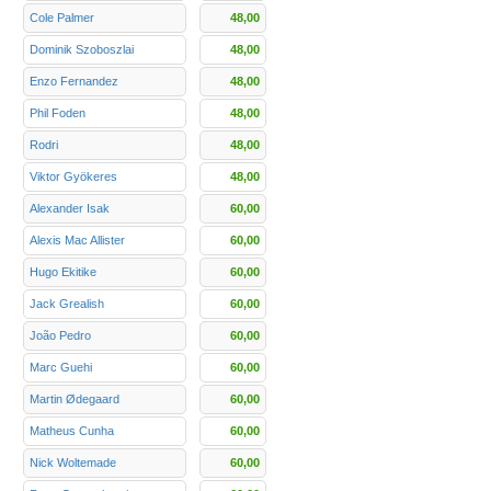
Cole Palmer
48,00
Dominik Szoboszlai
48,00
Enzo Fernandez
48,00
Phil Foden
48,00
Rodri
48,00
Viktor Gyökeres
48,00
Alexander Isak
60,00
Alexis Mac Allister
60,00
Hugo Ekitike
60,00
Jack Grealish
60,00
João Pedro
60,00
Marc Guehi
60,00
Martin Ødegaard
60,00
Matheus Cunha
60,00
Nick Woltemade
60,00