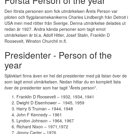
Första Person of the year
Den första personen som fick utmärkelsen Årets Person var
piloten och flygplansmekanikerns Charles Lindbergh från Detroit i
USA men med rötter från Sverige. Denna utmärkelse delades ut
redan år 1927. Andra kända personer som tagit emot
utmärkelsen är bl.a. Adolf Hitler, Josef Stalin, Franklin D
Roosevelt, Winston Churchil m.fl.
Presidenter - Person of the
year
Självklart finns även en hel del presidenter med på listan över de
som tagit emot utmärkelsen. Nedan hittar du en komplett lista
över de presidenter som har tagit "Årets person".
Franklin D Roosevelt – 1932, 1934, 1941
Dwight D Eisenhower – 1945, 1959
Harry S Truman – 1944, 1948
John F Kennedy – 1961
Lyndon Johnson – 1964, 1967
Richard Nixon – 1971,1972
Jimmy Carter – 1976