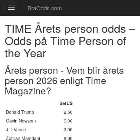
BraOdds.com
Toggle
navigation
TIME Årets person odds –
Odds på Time Person of
the Year
Årets person - Vem blir årets
person 2026 enligt Time
Magazine?
BetUS
Donald Trump
2,50
Gavin Newsom
6,00
J D Vance
3,00
Zohran Mamdani
8,00