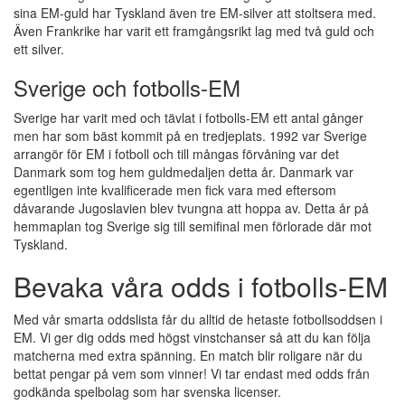
sina EM-guld har Tyskland även tre EM-silver att stoltsera med.
Även Frankrike har varit ett framgångsrikt lag med två guld och
ett silver.
Sverige och fotbolls-EM
Sverige har varit med och tävlat i fotbolls-EM ett antal gånger
men har som bäst kommit på en tredjeplats. 1992 var Sverige
arrangör för EM i fotboll och till mångas förvåning var det
Danmark som tog hem guldmedaljen detta år. Danmark var
egentligen inte kvalificerade men fick vara med eftersom
dåvarande Jugoslavien blev tvungna att hoppa av. Detta år på
hemmaplan tog Sverige sig till semifinal men förlorade där mot
Tyskland.
Bevaka våra odds i fotbolls-EM
Med vår smarta oddslista får du alltid de hetaste fotbollsoddsen i
EM. Vi ger dig odds med högst vinstchanser så att du kan följa
matcherna med extra spänning. En match blir roligare när du
bettat pengar på vem som vinner! Vi tar endast med odds från
godkända spelbolag som har svenska licenser.