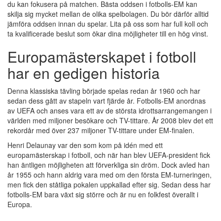
du kan fokusera på matchen. Bästa oddsen i fotbolls-EM kan
skilja sig mycket mellan de olika spelbolagen. Du bör därför alltid
jämföra oddsen innan du spelar. Lita på oss som har full koll och
ta kvalificerade beslut som ökar dina möjligheter till en hög vinst.
Europamästerskapet i fotboll
har en gedigen historia
Denna klassiska tävling började spelas redan år 1960 och har
sedan dess gått av stapeln vart fjärde år. Fotbolls-EM anordnas
av UEFA och anses vara ett av de största idrottsarrangemangen i
världen med miljoner besökare och TV-tittare. År 2008 blev det ett
rekordår med över 237 miljoner TV-tittare under EM-finalen.
Henri Delaunay var den som kom på idén med ett
europamästerskap i fotboll, och när han blev UEFA-president fick
han äntligen möjligheten att förverkliga sin dröm. Dock avled han
år 1955 och hann aldrig vara med om den första EM-turneringen,
men fick den ståtliga pokalen uppkallad efter sig. Sedan dess har
fotbolls-EM bara växt sig större och är nu en folkfest överallt i
Europa.