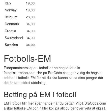
Italy
19,00
Norway
19,00
Belgium
26,00
Denmark
34,00
Croatia
34,00
Switzerland
34,00
Sweden
34,00
Fotbolls-EM
Europamästerskapet i fotboll är en högtid för alla
fotbollsintresserade. Här på BraOdds.com ger vi dig de högsta
oddsen i fotbolls-EM för att du ska kunna satsa dina pengar där
det är som störst utdelning.
Betting på EM i fotboll
EM i fotboll blir mer spännande när du bettar. Vi på BraOdds.com
älskar fotbolls-EM och håller koll på allt du behöver veta åt dig så